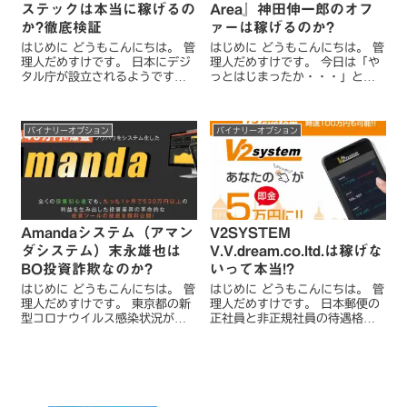
ステックは本当に稼げるの
Area』神田伸一郎のオフ
か?徹底検証
ァーは稼げるのか?
はじめに どうもこんにちは。 管
はじめに どうもこんにちは。 管
理人だめすけです。 日本にデジ
理人だめすけです。 今日は「や
タル庁が設立されるようです
っとはじまったか・・・」とい
ね。 参院本会議で、デジタル改
う話題から入りたいと思いま
革関連6法が可決、成立したとの
す。 新型コロナウイルスのワク
ニュースを見て、やっと出来る
チン接種が、国内で始まったと
バイナリーオプション
バイナリーオプション
のかという思いです。 管理人と
のこと。まずは全国の国立病院
しても、日本...
を対象に、約4万人の医...
Amandaシステム（アマン
V2SYSTEM
ダシステム）末永雄也は
V.V.dream.co.ltd.は稼げな
BO投資詐欺なのか?
いって本当!?
はじめに どうもこんにちは。 管
はじめに どうもこんにちは。 管
理人だめすけです。 東京都の新
理人だめすけです。 日本郵便の
型コロナウイルス感染状況が一
正社員と非正規社員の待遇格差
段と悪くなっています。 東京都
の是非が争われた3件の訴訟で、
は先日、感染状況を「もっとも
最高裁は、「労働条件の相違は
深刻なレベル」に引き上げ、感
不合理」と認める判断をしまし
染拡大を押し止めるため現状よ
た。 これにより原告の勝訴が確
り強い対策を打ち出す...
定し、あとは待遇の...