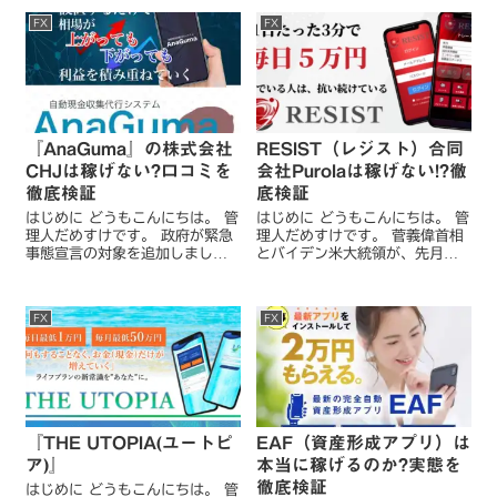
FX
FX
『AnaGuma』の株式会社
RESIST（レジスト）合同
CHJは稼げない?口コミを
会社Purolaは稼げない!?徹
徹底検証
底検証
はじめに どうもこんにちは。 管
はじめに どうもこんにちは。 管
理人だめすけです。 政府が緊急
理人だめすけです。 菅義偉首相
事態宣言の対象を追加しまし
とバイデン米大統領が、先月の
た。 新たに「北海道、岡山、広
下旬にホワイトハウスで会談し
島」の3道県が加わり、期限は5
ました。 菅首相に対しては、頭
月末までとのことです。 オリン
の下がる思いで一杯ですが、非
FX
FX
ピックの開催が間近に迫ってい
常に大変な時期に首相として活
ますが、残念...
動したこともあり、そ...
『THE UTOPIA(ユートピ
EAF（資産形成アプリ）は
ア)』
本当に稼げるのか?実態を
徹底検証
はじめに どうもこんにちは。 管