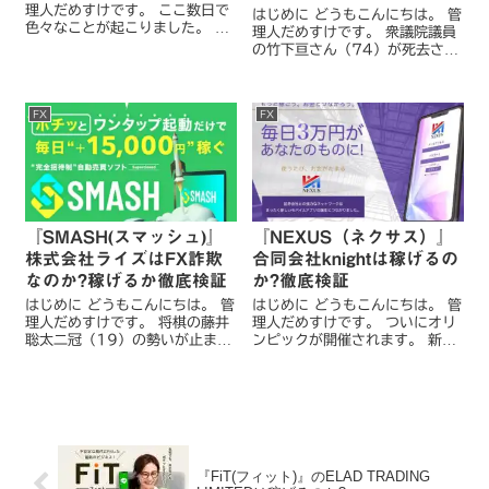
理人だめすけです。 ここ数日で
はじめに どうもこんにちは。 管
色々なことが起こりました。 ア
理人だめすけです。 衆議院議員
クションスターとして海外でも
の竹下亘さん（74）が死去され
活躍した、俳優の千葉真一さん
ましたね。 報道によりますと、
が新型コロナウイルスに伴う肺
竹下氏は17日夜に東京都内の自
炎により死去しました。 映画好
宅で、食道がんのため亡くなっ
きの方なら「...
FX
FX
たということです。 自民党総務
会長や復...
『SMASH(スマッシュ)』
『NEXUS（ネクサス）』
株式会社ライズはFX詐欺
合同会社knightは稼げるの
なのか?稼げるか徹底検証
か?徹底検証
はじめに どうもこんにちは。 管
はじめに どうもこんにちは。 管
理人だめすけです。 将棋の藤井
理人だめすけです。 ついにオリ
聡太二冠（19）の勢いが止まり
ンピックが開催されます。 新型
ませんね。 先日、叡王戦で豊島
コロナウイルスの影響で1年延期
将之叡王（31）を3勝2敗で制
されましたが、無事に東京五輪
し、タイトルを奪取しました
を開幕することができ管理人と
が、19歳1カ月での三冠獲得は
しても感無量です。 ちなみに東
羽生善治九段の2...
京でオリン...
『FiT(フィット)』のELAD TRADING